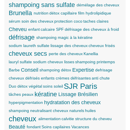
shampoing sans sulfate
démélage des cheveux
Brunella
nutrition
détox capillaire
film hydrolipidique
sérum
soin des cheveux
protection
coco
taches claires
Cheveu
enfant
calcaire
SPF
défrisage des cheveux à froid
défrisage
shampoing magic à la kératine
sodium laureth sulfate
lissage des cheveux
cheveux frisés
cheveux secs
perte des cheveux
Kanellia
lauryl sulfate sodium
cheveux lisses
shampoing
printemps
Conseil
Expertise
Barbe
shampoing détox
defrisage
cheveux défrisés enfants
crèmes défrisantes
anti chute
SJR Paris
Duo détox
végétal
soins
soleil
kératine
Lissage Brésilien
tâches peaux
hydratation des cheveux
hyperpigmentation
shampoing neutralisant
cheveux naturels
huiles
cheveux
alimentation
calvitie
structure du cheveu
Beauté
fondant
Soins capilaires
Vacances