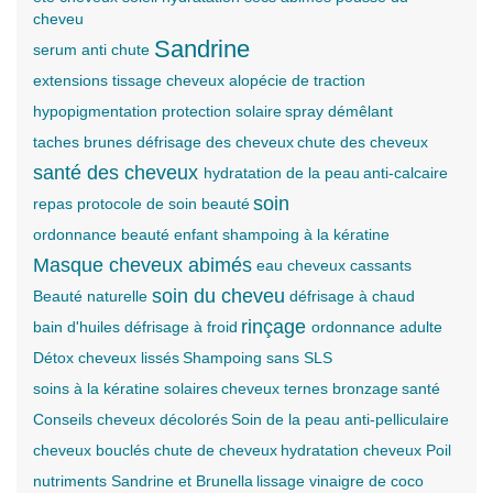
cheveu
Sandrine
serum anti chute
extensions tissage cheveux alopécie de traction
hypopigmentation
protection solaire
spray démêlant
taches brunes
défrisage des cheveux
chute des cheveux
santé des cheveux
hydratation de la peau
anti-calcaire
soin
repas
protocole de soin beauté
ordonnance beauté enfant
shampoing à la kératine
Masque
cheveux abimés
eau
cheveux cassants
soin du cheveu
Beauté naturelle
défrisage à chaud
rinçage
bain d'huiles
défrisage à froid
ordonnance adulte
Détox
cheveux lissés
Shampoing sans SLS
soins à la kératine
solaires
cheveux ternes
bronzage
santé
Conseils
cheveux décolorés
Soin de la peau
anti-pelliculaire
cheveux bouclés
chute de cheveux
hydratation cheveux
Poil
nutriments
Sandrine et Brunella
lissage
vinaigre de coco