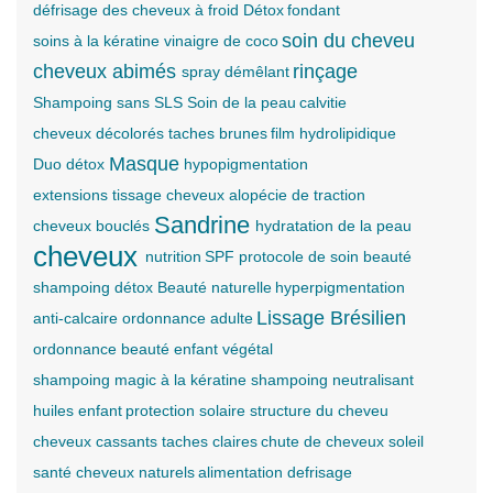
défrisage des cheveux à froid
Détox
fondant
soin du cheveu
soins à la kératine
vinaigre de coco
cheveux abimés
rinçage
spray démêlant
Shampoing sans SLS
Soin de la peau
calvitie
cheveux décolorés
taches brunes
film hydrolipidique
Masque
Duo détox
hypopigmentation
extensions tissage cheveux alopécie de traction
Sandrine
cheveux bouclés
hydratation de la peau
cheveux
nutrition
SPF
protocole de soin beauté
shampoing détox
Beauté naturelle
hyperpigmentation
Lissage Brésilien
anti-calcaire
ordonnance adulte
ordonnance beauté enfant
végétal
shampoing magic à la kératine
shampoing neutralisant
huiles
enfant
protection solaire
structure du cheveu
cheveux cassants
taches claires
chute de cheveux
soleil
santé
cheveux naturels
alimentation
defrisage